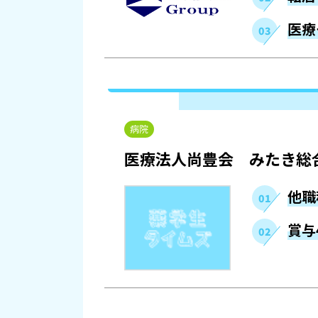
医療
病院
医療法人尚豊会 みたき総
他職
賞与