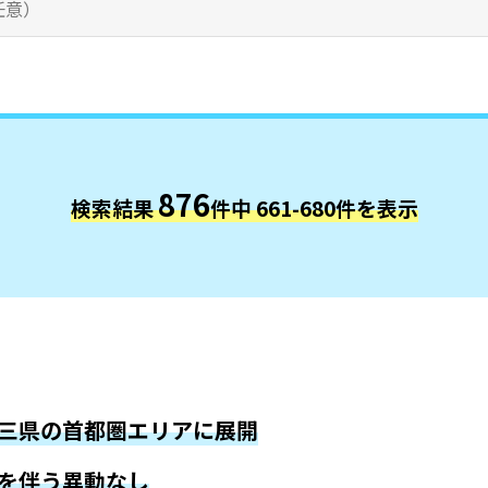
876
検索結果
件中 661-680件を表示
三県の首都圏エリアに展開
を伴う異動なし