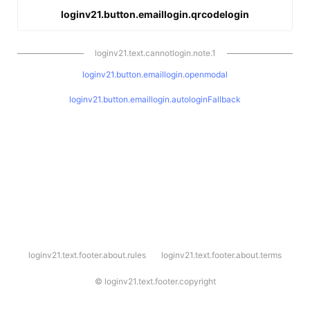
loginv21.button.emaillogin.qrcodelogin
loginv21.text.cannotlogin.note.1
loginv21.button.emaillogin.openmodal
loginv21.button.emaillogin.autologinFallback
l
loginv21.text.footer.about.rules
loginv21.text.footer.about.terms
o
g
i
©
loginv21.text.footer.copyright
n
v
2
1