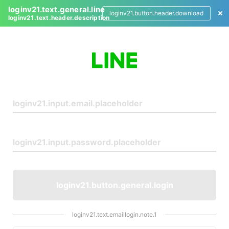
loginv21.text.general.line
loginv21.button.header.download
loginv21.text.header.description
L
o
g
i
n
loginv21.button.general.login
loginv21.text.emaillogin.note.1